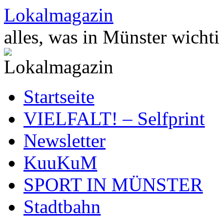
Zum
Lokalmagazin
Inhalt
springen
alles, was in Münster wichti
Startseite
VIELFALT! – Selfprint
Newsletter
KuuKuM
SPORT IN MÜNSTER
Stadtbahn