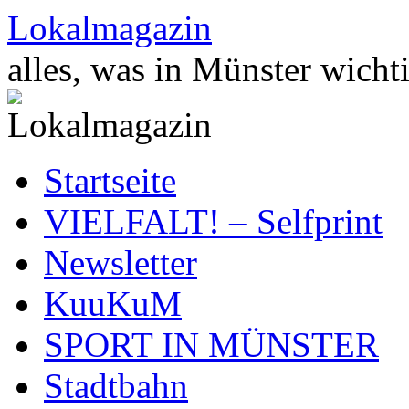
Zum
Lokalmagazin
Inhalt
springen
alles, was in Münster wichti
Startseite
VIELFALT! – Selfprint
Newsletter
KuuKuM
SPORT IN MÜNSTER
Stadtbahn