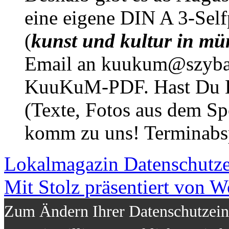
eine eigene DIN A 3-Sel
(
kunst und kultur in mü
Email an kuukum@szybal
KuuKuM-PDF. Hast Du Lus
(Texte, Fotos aus dem Sp
komm zu uns! Terminabsp
Lokalmagazin
Datenschutz
Mit Stolz präsentiert von W
Zum Ändern Ihrer Datenschutzeins