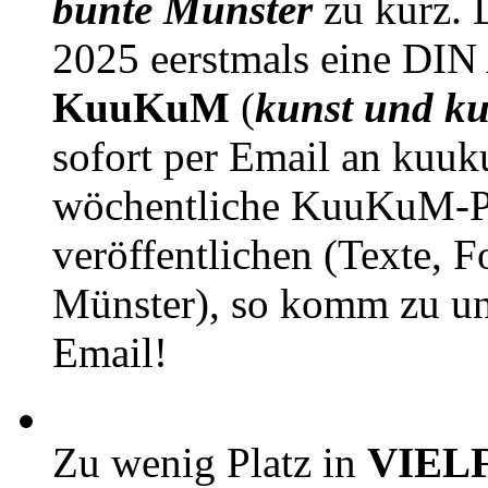
bunte Münster
zu kurz. D
2025 eerstmals eine DIN
KuuKuM
(
kunst und ku
sofort per Email an kuu
wöchentliche KuuKuM-PD
veröffentlichen (Texte, 
Münster), so komm zu un
Email!
Zu wenig Platz in
VIEL