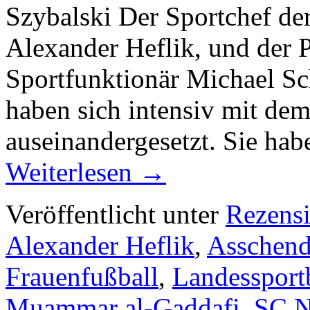
Szybalski Der Sportchef de
Alexander Heflik, und der P
Sportfunktionär Michael Sc
haben sich intensiv mit de
auseinandergesetzt. Sie hab
Weiterlesen
→
Veröffentlicht unter
Rezens
Alexander Heflik
,
Asschend
Frauenfußball
,
Landesspor
Muammar al-Gaddafi
,
SC N