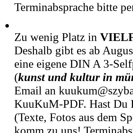
Terminabsprache bitte pe
Zu wenig Platz in
VIEL
Deshalb gibt es ab Augu
eine eigene DIN A 3-Sel
(
kunst und kultur in mü
Email an kuukum@szybal
KuuKuM-PDF. Hast Du Lus
(Texte, Fotos aus dem Sp
komm zu uns! Terminabsp