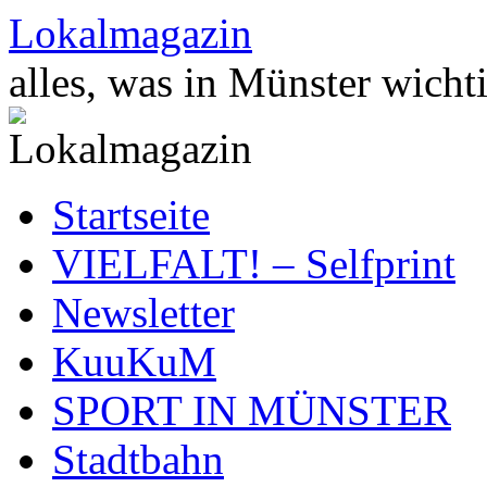
Zum
Lokalmagazin
Inhalt
springen
alles, was in Münster wichti
Startseite
VIELFALT! – Selfprint
Newsletter
KuuKuM
SPORT IN MÜNSTER
Stadtbahn