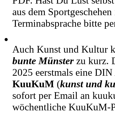
PDF. Hast Du Lust selbst 
aus dem Sportgeschehen 
Terminabsprache bitte pe
Auch Kunst und Kultur 
bunte Münster
zu kurz. D
2025 eerstmals eine DIN
KuuKuM
(
kunst und ku
sofort per Email an kuu
wöchentliche KuuKuM-PD