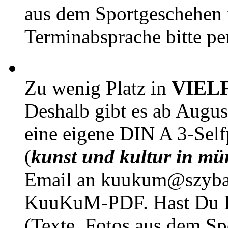
aus dem Sportgeschehen 
Terminabsprache bitte pe
Zu wenig Platz in
VIEL
Deshalb gibt es ab Augu
eine eigene DIN A 3-Sel
(
kunst und kultur in mü
Email an kuukum@szybal
KuuKuM-PDF. Hast Du Lus
(Texte, Fotos aus dem Sp