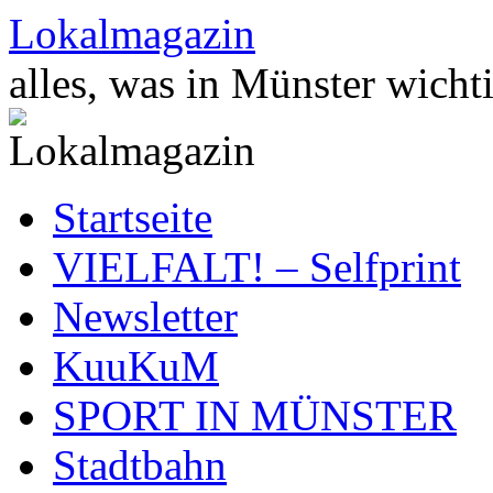
Zum
Lokalmagazin
Inhalt
springen
alles, was in Münster wichti
Startseite
VIELFALT! – Selfprint
Newsletter
KuuKuM
SPORT IN MÜNSTER
Stadtbahn