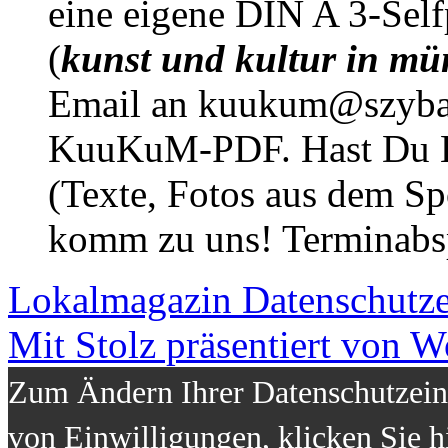
eine eigene DIN A 3-Sel
(
kunst und kultur in mü
Email an kuukum@szybal
KuuKuM-PDF. Hast Du Lus
(Texte, Fotos aus dem Sp
komm zu uns! Terminabsp
Lokalmagazin
Datenschutz
Mit Stolz präsentiert von W
Zum Ändern Ihrer Datenschutzeins
von Einwilligungen, klicken Sie h