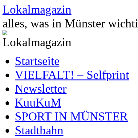
Zum
Lokalmagazin
Inhalt
springen
alles, was in Münster wichti
Startseite
VIELFALT! – Selfprint
Newsletter
KuuKuM
SPORT IN MÜNSTER
Stadtbahn