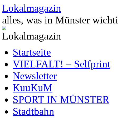
Zum
Lokalmagazin
Inhalt
springen
alles, was in Münster wichti
Startseite
VIELFALT! – Selfprint
Newsletter
KuuKuM
SPORT IN MÜNSTER
Stadtbahn