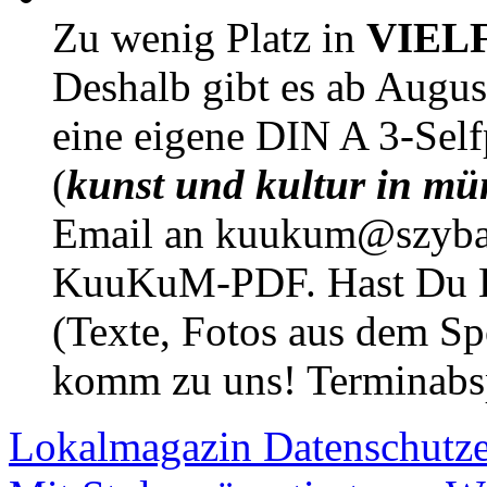
Zu wenig Platz in
VIEL
Deshalb gibt es ab Augu
eine eigene DIN A 3-Sel
(
kunst und kultur in mü
Email an kuukum@szybal
KuuKuM-PDF. Hast Du Lus
(Texte, Fotos aus dem Sp
komm zu uns! Terminabsp
Lokalmagazin
Datenschutz