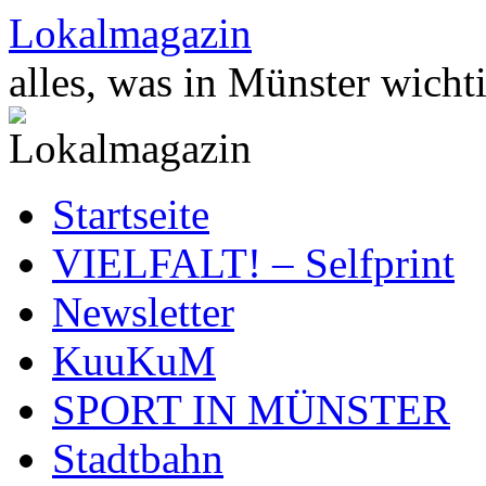
Zum
Lokalmagazin
Inhalt
springen
alles, was in Münster wichti
Startseite
VIELFALT! – Selfprint
Newsletter
KuuKuM
SPORT IN MÜNSTER
Stadtbahn