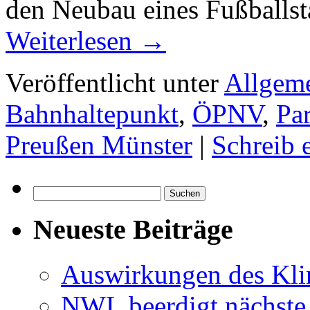
den Neubau eines Fußballst
Weiterlesen
→
Veröffentlicht unter
Allgem
Bahnhaltepunkt
,
ÖPNV
,
Pa
Preußen Münster
|
Schreib
Suchen
nach:
Neueste Beiträge
Auswirkungen des Kl
NWL beerdigt nächste