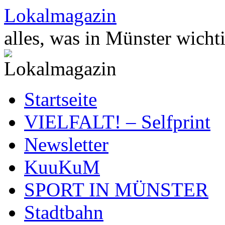
Zum
Lokalmagazin
Inhalt
springen
alles, was in Münster wichti
Startseite
VIELFALT! – Selfprint
Newsletter
KuuKuM
SPORT IN MÜNSTER
Stadtbahn