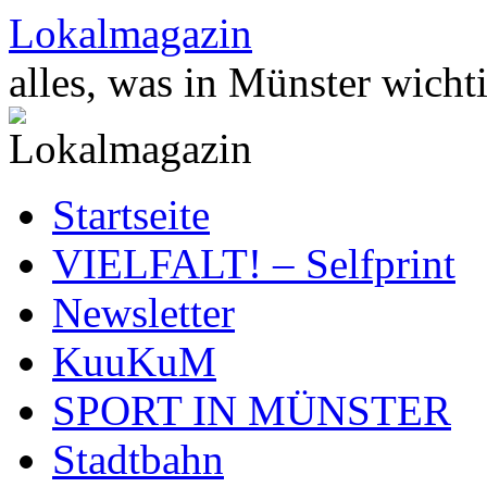
Zum
Lokalmagazin
Inhalt
springen
alles, was in Münster wichti
Startseite
VIELFALT! – Selfprint
Newsletter
KuuKuM
SPORT IN MÜNSTER
Stadtbahn