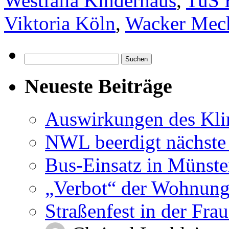
Westfalia Kinderhaus
,
TuS 
Viktoria Köln
,
Wacker Mec
Suchen
nach:
Neueste Beiträge
Auswirkungen des Kl
NWL beerdigt nächste
Bus-Einsatz in Münste
„Verbot“ der Wohnung
Straßenfest in der Fra