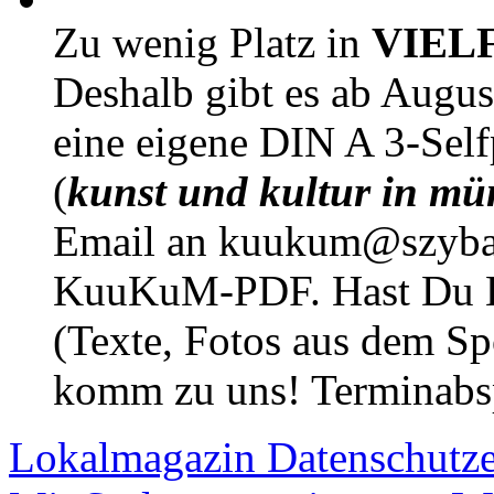
Zu wenig Platz in
VIEL
Deshalb gibt es ab Augu
eine eigene DIN A 3-Sel
(
kunst und kultur in mü
Email an kuukum@szybal
KuuKuM-PDF. Hast Du Lus
(Texte, Fotos aus dem Sp
komm zu uns! Terminabsp
Lokalmagazin
Datenschutz