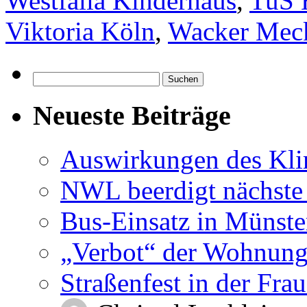
Westfalia Kinderhaus
,
TuS 
Viktoria Köln
,
Wacker Mec
Suchen
nach:
Neueste Beiträge
Auswirkungen des Kl
NWL beerdigt nächste
Bus-Einsatz in Münste
„Verbot“ der Wohnung
Straßenfest in der Fra