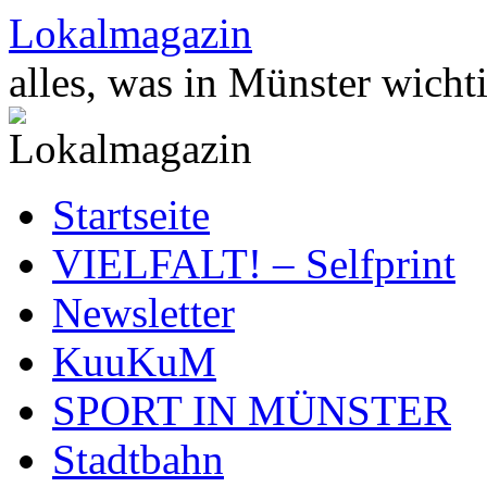
Zum
Lokalmagazin
Inhalt
springen
alles, was in Münster wichti
Startseite
VIELFALT! – Selfprint
Newsletter
KuuKuM
SPORT IN MÜNSTER
Stadtbahn