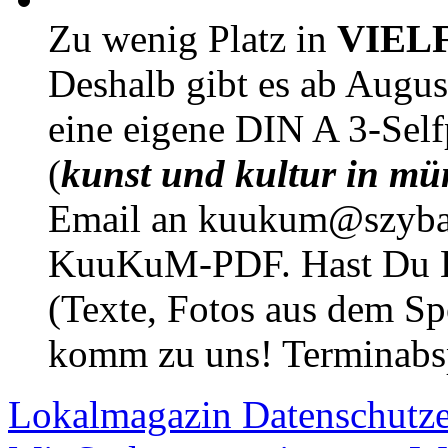
Zu wenig Platz in
VIEL
Deshalb gibt es ab Augu
eine eigene DIN A 3-Sel
(
kunst und kultur in mü
Email an kuukum@szybal
KuuKuM-PDF. Hast Du Lus
(Texte, Fotos aus dem Sp
komm zu uns! Terminabsp
Lokalmagazin
Datenschutz