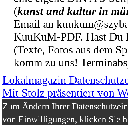
(
kunst und kultur in mü
Email an kuukum@szybal
KuuKuM-PDF. Hast Du Lus
(Texte, Fotos aus dem Sp
komm zu uns! Terminabsp
Lokalmagazin
Datenschutz
Mit Stolz präsentiert von W
Zum Ändern Ihrer Datenschutzeins
von Einwilligungen, klicken Sie h