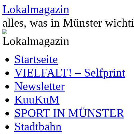
Zum
Lokalmagazin
Inhalt
springen
alles, was in Münster wichti
Startseite
VIELFALT! – Selfprint
Newsletter
KuuKuM
SPORT IN MÜNSTER
Stadtbahn