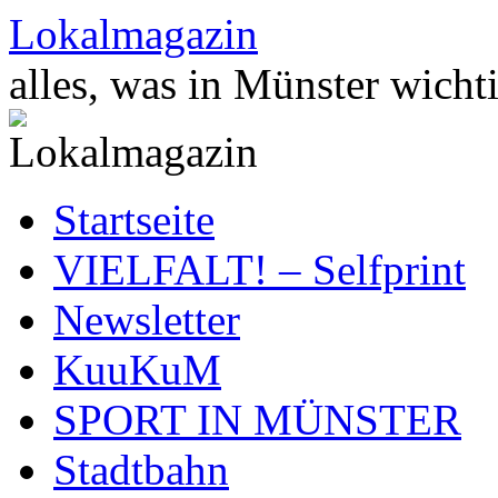
Zum
Lokalmagazin
Inhalt
springen
alles, was in Münster wichti
Startseite
VIELFALT! – Selfprint
Newsletter
KuuKuM
SPORT IN MÜNSTER
Stadtbahn