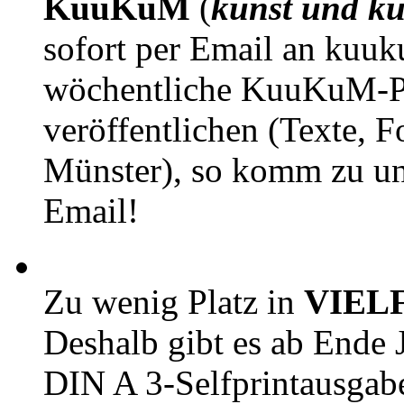
KuuKuM
(
kunst und ku
sofort per Email an kuu
wöchentliche KuuKuM-PD
veröffentlichen (Texte, 
Münster), so komm zu un
Email!
Zu wenig Platz in
VIEL
Deshalb gibt es ab Ende J
DIN A 3-Selfprintausga