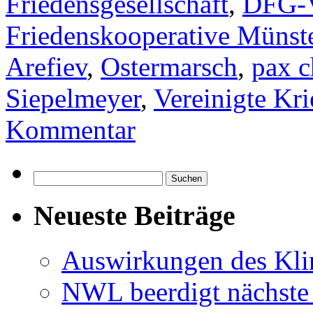
Friedensgesellschaft
,
DFG-
Friedenskooperative Münst
Arefiev
,
Ostermarsch
,
pax c
Siepelmeyer
,
Vereinigte Kr
Kommentar
Suchen
nach:
Neueste Beiträge
Auswirkungen des Kl
NWL beerdigt nächste