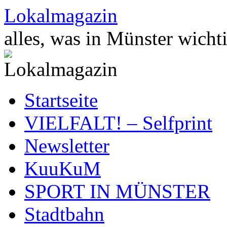
Zum
Lokalmagazin
Inhalt
springen
alles, was in Münster wichti
Startseite
VIELFALT! – Selfprint
Newsletter
KuuKuM
SPORT IN MÜNSTER
Stadtbahn