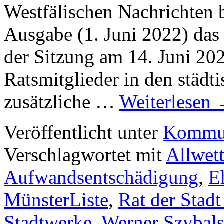
Westfälischen Nachrichten b
Ausgabe (1. Juni 2022) das 
der Sitzung am 14. Juni 202
Ratsmitglieder in den städt
zusätzliche …
Weiterlesen
Veröffentlicht unter
Kommun
Verschlagwortet mit
Allwet
Aufwandsentschädigung
,
E
MünsterListe
,
Rat der Stad
Stadtwerke
,
Werner Szybals