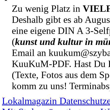
Zu wenig Platz in
VIEL
Deshalb gibt es ab Augu
eine eigene DIN A 3-Sel
(
kunst und kultur in mü
Email an kuukum@szybal
KuuKuM-PDF. Hast Du Lus
(Texte, Fotos aus dem Sp
komm zu uns! Terminabsp
Lokalmagazin
Datenschutz