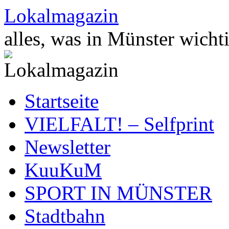
Zum
Lokalmagazin
Inhalt
springen
alles, was in Münster wichti
Startseite
VIELFALT! – Selfprint
Newsletter
KuuKuM
SPORT IN MÜNSTER
Stadtbahn