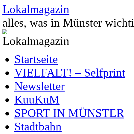
Zum
Lokalmagazin
Inhalt
springen
alles, was in Münster wichti
Startseite
VIELFALT! – Selfprint
Newsletter
KuuKuM
SPORT IN MÜNSTER
Stadtbahn