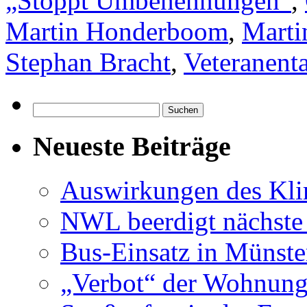
„Stoppt Umbenennungen“
,
Martin Honderboom
,
Marti
Stephan Bracht
,
Veteranent
Suchen
nach:
Neueste Beiträge
Auswirkungen des Kl
NWL beerdigt nächste
Bus-Einsatz in Münste
„Verbot“ der Wohnung