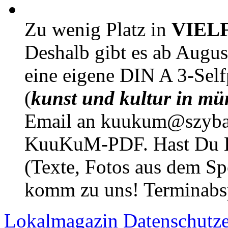
Zu wenig Platz in
VIEL
Deshalb gibt es ab Augu
eine eigene DIN A 3-Sel
(
kunst und kultur in mü
Email an kuukum@szybal
KuuKuM-PDF. Hast Du Lus
(Texte, Fotos aus dem Sp
komm zu uns! Terminabsp
Lokalmagazin
Datenschutz