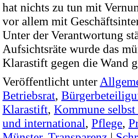
hat nichts zu tun mit Vern
vor allem mit Geschäftsint
Unter der Verantwortung st
Aufsichtsräte wurde das mü
Klarastift gegen die Wand 
Veröffentlicht unter
Allgem
Betriebsrat
,
Bürgerbeteilig
Klarastift
,
Kommune selbst 
und international
,
Pflege
,
P
Münster
,
Transparenz
|
Schr