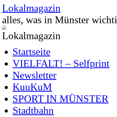
Zum
Lokalmagazin
Inhalt
springen
alles, was in Münster wichti
Startseite
VIELFALT! – Selfprint
Newsletter
KuuKuM
SPORT IN MÜNSTER
Stadtbahn