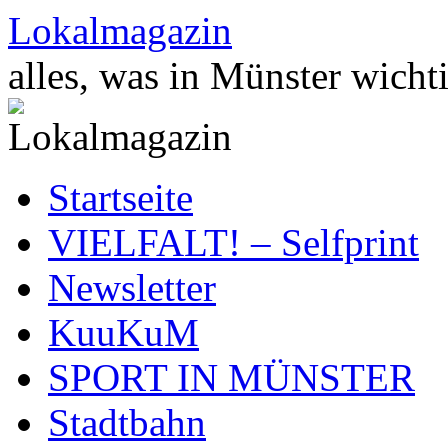
Zum
Lokalmagazin
Inhalt
springen
alles, was in Münster wichti
Startseite
VIELFALT! – Selfprint
Newsletter
KuuKuM
SPORT IN MÜNSTER
Stadtbahn