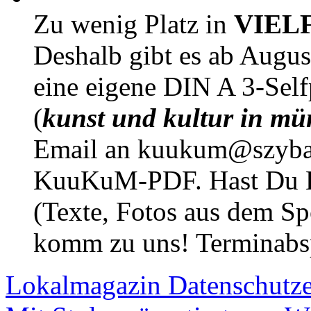
Zu wenig Platz in
VIEL
Deshalb gibt es ab Augu
eine eigene DIN A 3-Sel
(
kunst und kultur in mü
Email an kuukum@szybal
KuuKuM-PDF. Hast Du Lus
(Texte, Fotos aus dem Sp
komm zu uns! Terminabsp
Lokalmagazin
Datenschutz