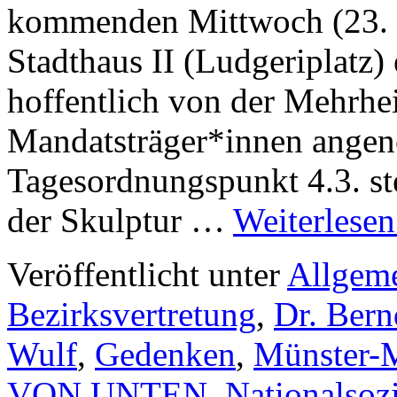
kommenden Mittwoch (23. J
Stadthaus II (Ludgeriplatz) 
hoffentlich von der Mehrhei
Mandatsträger*innen ange
Tagesordnungspunkt 4.3. ste
der Skulptur …
Weiterlese
Veröffentlicht unter
Allgem
Bezirksvertretung
,
Dr. Ber
Wulf
,
Gedenken
,
Münster-M
VON UNTEN
,
Nationalsoz