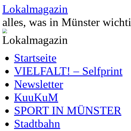
Zum
Lokalmagazin
Inhalt
springen
alles, was in Münster wichti
Startseite
VIELFALT! – Selfprint
Newsletter
KuuKuM
SPORT IN MÜNSTER
Stadtbahn