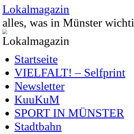
Zum
Lokalmagazin
Inhalt
springen
alles, was in Münster wichti
Startseite
VIELFALT! – Selfprint
Newsletter
KuuKuM
SPORT IN MÜNSTER
Stadtbahn