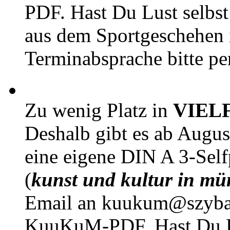
PDF. Hast Du Lust selbst 
aus dem Sportgeschehen 
Terminabsprache bitte pe
Zu wenig Platz in
VIEL
Deshalb gibt es ab Augu
eine eigene DIN A 3-Sel
(
kunst und kultur in mü
Email an kuukum@szybal
KuuKuM-PDF. Hast Du Lus