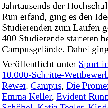
Jahrtausends der Hochschu
Run erfand, ging es den Id
Studierenden zum Laufen g
400 Studierende starteten b
Campusgelände. Dabei gin
Veröffentlicht unter
Sport i
10.000-Schritte-Wettbewer
Rewer
,
Campus
,
Die Prome
Emma Keller
,
Evident Runn
Schöbel
,
Katja Tegler
,
Kind