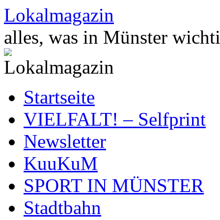
Zum
Lokalmagazin
Inhalt
springen
alles, was in Münster wichti
Startseite
VIELFALT! – Selfprint
Newsletter
KuuKuM
SPORT IN MÜNSTER
Stadtbahn