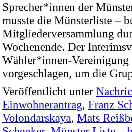
Sprecher*innen der Münster
musste die Münsterliste – b
Mitgliederversammlung dur
Wochenende. Der Interims
Wähler*innen-Vereinigung 
vorgeschlagen, um die Gru
Veröffentlicht unter
Nachric
Einwohnerantrag
,
Franz Sc
Volondarskaya
,
Mats Reißb
Schenker
,
Münster Liste – b