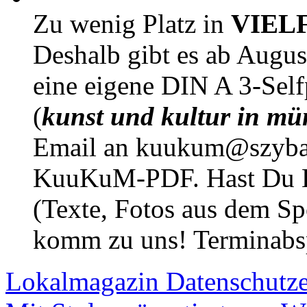
Zu wenig Platz in
VIEL
Deshalb gibt es ab Augu
eine eigene DIN A 3-Sel
(
kunst und kultur in mü
Email an kuukum@szybal
KuuKuM-PDF. Hast Du Lus
(Texte, Fotos aus dem Sp
komm zu uns! Terminabsp
Lokalmagazin
Datenschutz