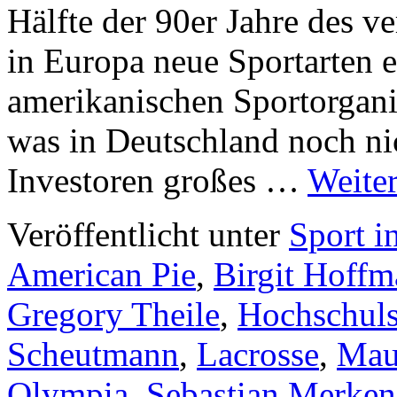
Hälfte der 90er Jahre des 
in Europa neue Sportarten e
amerikanischen Sportorganis
was in Deutschland noch ni
Investoren großes …
Weite
Veröffentlicht unter
Sport i
American Pie
,
Birgit Hoff
Gregory Theile
,
Hochschuls
Scheutmann
,
Lacrosse
,
Mau
Olympia
,
Sebastian Merken