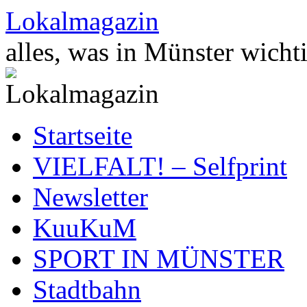
Zum
Lokalmagazin
Inhalt
springen
alles, was in Münster wichti
Startseite
VIELFALT! – Selfprint
Newsletter
KuuKuM
SPORT IN MÜNSTER
Stadtbahn