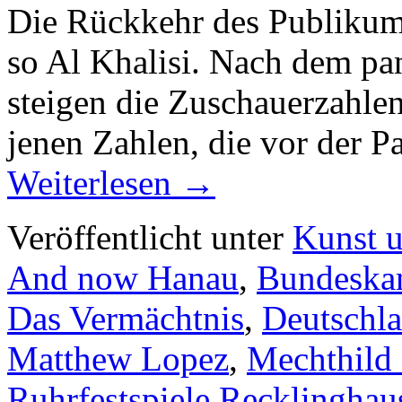
Die Rückkehr des Publikums 
so Al Khalisi. Nach dem p
steigen die Zuschauerzahlen
jenen Zahlen, die vor der 
Weiterlesen
→
Veröffentlicht unter
Kunst u
And now Hanau
,
Bundeska
Das Vermächtnis
,
Deutschl
Matthew Lopez
,
Mechthild
Ruhrfestspiele Recklinghau