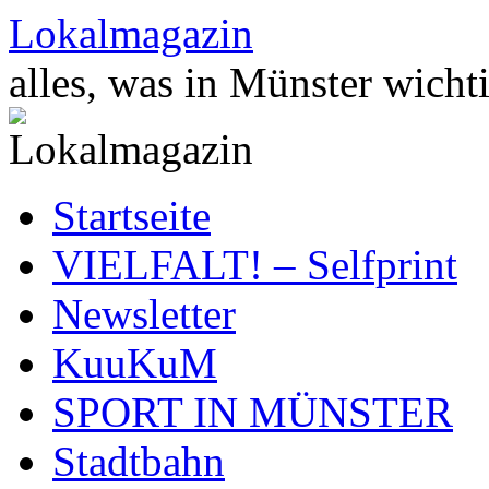
Zum
Lokalmagazin
Inhalt
springen
alles, was in Münster wichti
Startseite
VIELFALT! – Selfprint
Newsletter
KuuKuM
SPORT IN MÜNSTER
Stadtbahn