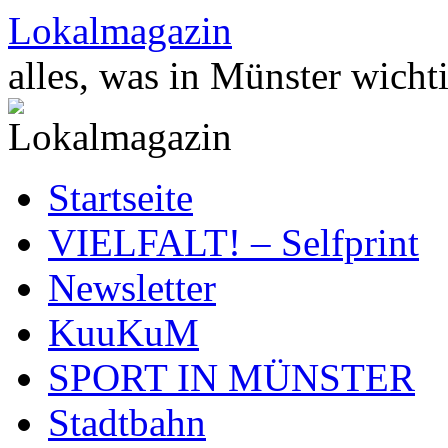
Zum
Lokalmagazin
Inhalt
springen
alles, was in Münster wichti
Startseite
VIELFALT! – Selfprint
Newsletter
KuuKuM
SPORT IN MÜNSTER
Stadtbahn