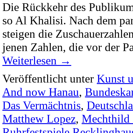
Die Rückkehr des Publikums 
so Al Khalisi. Nach dem p
steigen die Zuschauerzahlen
jenen Zahlen, die vor der 
Weiterlesen
→
Veröffentlicht unter
Kunst u
And now Hanau
,
Bundeska
Das Vermächtnis
,
Deutschl
Matthew Lopez
,
Mechthild
Ruhrfestspiele Recklinghau