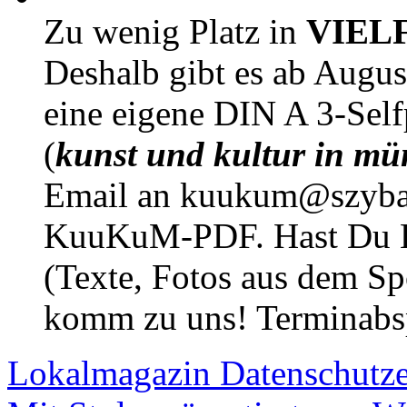
Zu wenig Platz in
VIEL
Deshalb gibt es ab Augu
eine eigene DIN A 3-Sel
(
kunst und kultur in mü
Email an kuukum@szybal
KuuKuM-PDF. Hast Du Lus
(Texte, Fotos aus dem Sp
komm zu uns! Terminabsp
Lokalmagazin
Datenschutz