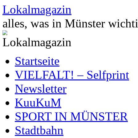
Zum
Lokalmagazin
Inhalt
springen
alles, was in Münster wichti
Startseite
VIELFALT! – Selfprint
Newsletter
KuuKuM
SPORT IN MÜNSTER
Stadtbahn