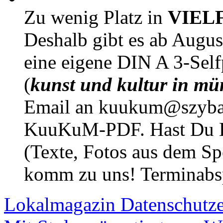
Zu wenig Platz in
VIEL
Deshalb gibt es ab Augu
eine eigene DIN A 3-Sel
(
kunst und kultur in mü
Email an kuukum@szybal
KuuKuM-PDF. Hast Du Lus
(Texte, Fotos aus dem Sp
komm zu uns! Terminabsp
Lokalmagazin
Datenschutz