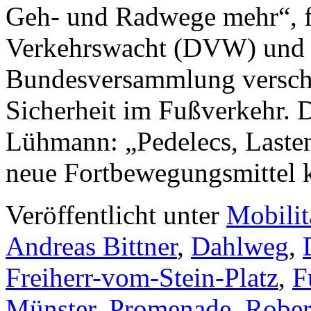
Geh- und Radwege mehr“, f
Verkehrswacht (DVW) und v
Bundesversammlung verschi
Sicherheit im Fußverkehr. 
Lühmann: „Pedelecs, Lasten
neue Fortbewegungsmittel
Veröffentlicht unter
Mobilit
Andreas Bittner
,
Dahlweg
,
Freiherr-vom-Stein-Platz
,
F
Münster
,
Promenade
,
Rober