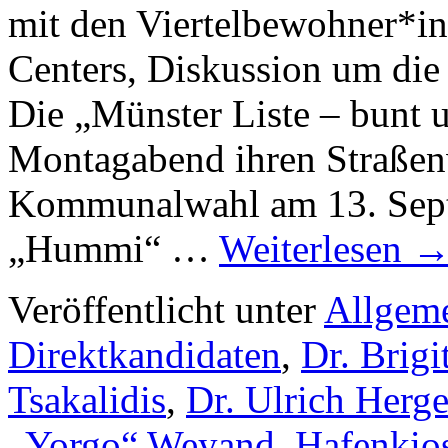
mit den Viertelbewohner*i
Centers, Diskussion um die P
Die „Münster Liste – bunt u
Montagabend ihren Straßen
Kommunalwahl am 13. Sept
„Hummi“ …
Weiterlesen
Veröffentlicht unter
Allgem
Direktkandidaten
,
Dr. Brigi
Tsakalidis
,
Dr. Ulrich Herg
„Yorgo“ Weyand
,
Hafenkio