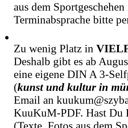
aus dem Sportgeschehen 
Terminabsprache bitte pe
Zu wenig Platz in
VIEL
Deshalb gibt es ab Augu
eine eigene DIN A 3-Sel
(
kunst und kultur in mü
Email an kuukum@szybal
KuuKuM-PDF. Hast Du Lus
(Texte, Fotos aus dem Sp