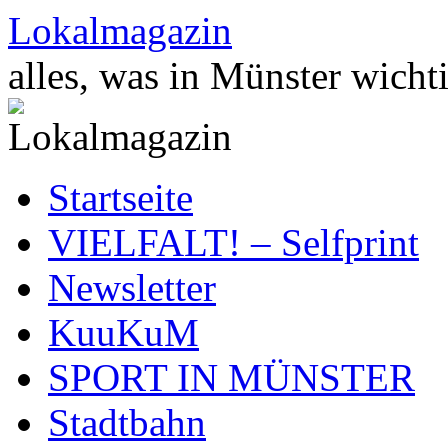
Zum
Lokalmagazin
Inhalt
springen
alles, was in Münster wichti
Startseite
VIELFALT! – Selfprint
Newsletter
KuuKuM
SPORT IN MÜNSTER
Stadtbahn