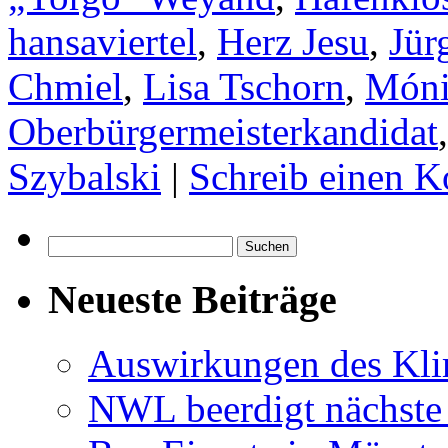
hansaviertel
,
Herz Jesu
,
Jür
Chmiel
,
Lisa Tschorn
,
Móni
Oberbürgermeisterkandidat
Szybalski
|
Schreib einen 
Suchen
nach:
Neueste Beiträge
Auswirkungen des Kl
NWL beerdigt nächste