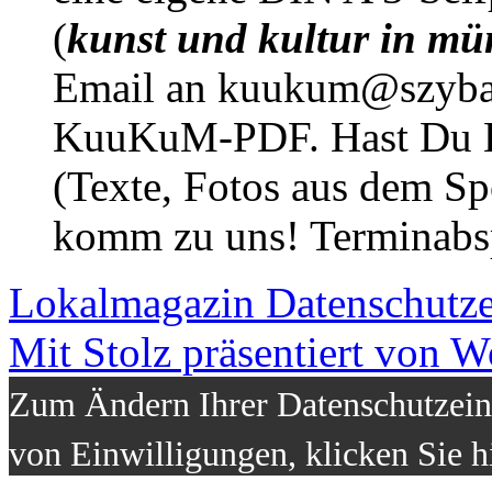
(
kunst und kultur in mü
Email an kuukum@szybal
KuuKuM-PDF. Hast Du Lus
(Texte, Fotos aus dem Sp
komm zu uns! Terminabsp
Lokalmagazin
Datenschutz
Mit Stolz präsentiert von W
Zum Ändern Ihrer Datenschutzeins
von Einwilligungen, klicken Sie h