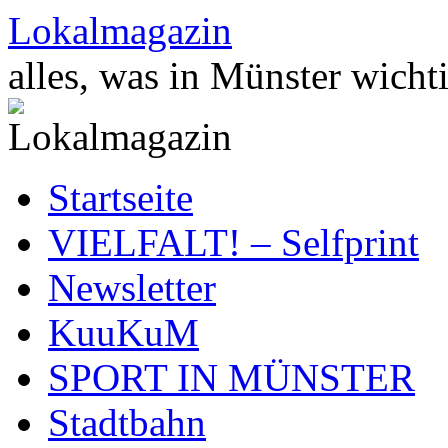
Zum
Lokalmagazin
Inhalt
springen
alles, was in Münster wichti
Startseite
VIELFALT! – Selfprint
Newsletter
KuuKuM
SPORT IN MÜNSTER
Stadtbahn