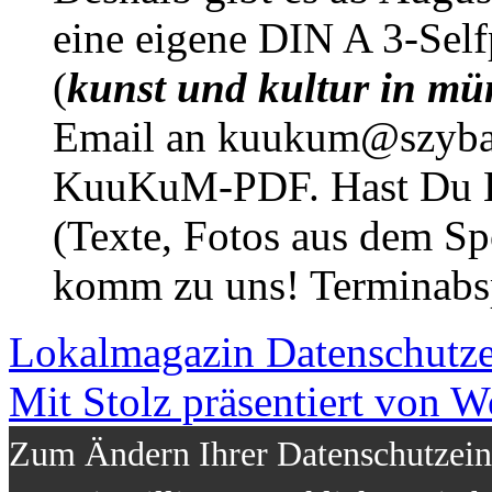
eine eigene DIN A 3-Sel
(
kunst und kultur in mü
Email an kuukum@szybal
KuuKuM-PDF. Hast Du Lus
(Texte, Fotos aus dem Sp
komm zu uns! Terminabsp
Lokalmagazin
Datenschutz
Mit Stolz präsentiert von W
Zum Ändern Ihrer Datenschutzeins