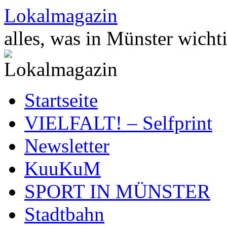
Zum
Lokalmagazin
Inhalt
springen
alles, was in Münster wichti
Startseite
VIELFALT! – Selfprint
Newsletter
KuuKuM
SPORT IN MÜNSTER
Stadtbahn