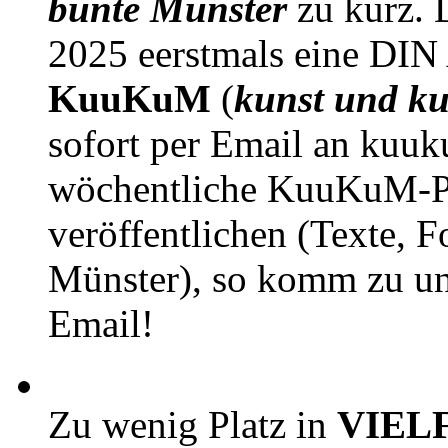
bunte Münster
zu kurz. D
2025 eerstmals eine DIN
KuuKuM
(
kunst und ku
sofort per Email an kuu
wöchentliche KuuKuM-PD
veröffentlichen (Texte, 
Münster), so komm zu un
Email!
Zu wenig Platz in
VIEL