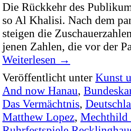
Die Rückkehr des Publikums 
so Al Khalisi. Nach dem p
steigen die Zuschauerzahlen
jenen Zahlen, die vor der 
Weiterlesen
→
Veröffentlicht unter
Kunst u
And now Hanau
,
Bundeska
Das Vermächtnis
,
Deutschl
Matthew Lopez
,
Mechthild
Ruhrfestspiele Recklinghau