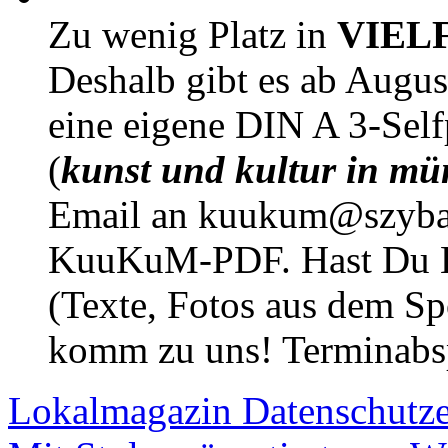
Zu wenig Platz in
VIEL
Deshalb gibt es ab Augu
eine eigene DIN A 3-Sel
(
kunst und kultur in mü
Email an kuukum@szybal
KuuKuM-PDF. Hast Du Lus
(Texte, Fotos aus dem Sp
komm zu uns! Terminabsp
Lokalmagazin
Datenschutz