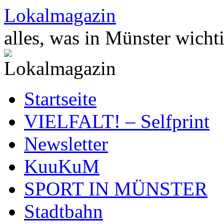
Zum
Lokalmagazin
Inhalt
springen
alles, was in Münster wichti
Startseite
VIELFALT! – Selfprint
Newsletter
KuuKuM
SPORT IN MÜNSTER
Stadtbahn