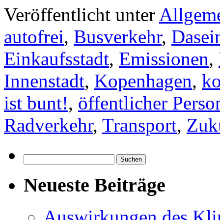
Veröffentlicht unter
Allgem
autofrei
,
Busverkehr
,
Dasei
Einkaufsstadt
,
Emissionen
,
Innenstadt
,
Kopenhagen
,
ko
ist bunt!
,
öffentlicher Pers
Radverkehr
,
Transport
,
Zuku
Suchen
nach:
Neueste Beiträge
Auswirkungen des Kl