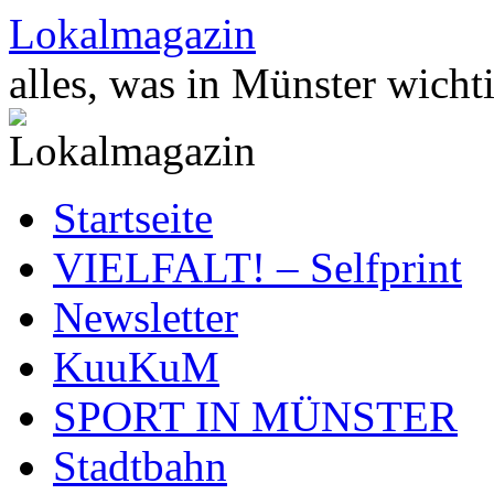
Zum
Lokalmagazin
Inhalt
springen
alles, was in Münster wichti
Startseite
VIELFALT! – Selfprint
Newsletter
KuuKuM
SPORT IN MÜNSTER
Stadtbahn