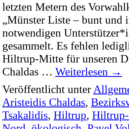
letzten Metern des Vorwahl
„Münster Liste – bunt und i
notwendigen Unterstützer*i
gesammelt. Es fehlen ledigl
Hiltrup-Mitte für unseren D
Chaldas …
Weiterlesen
→
Veröffentlicht unter
Allgem
Aristeidis Chaldas
,
Bezirks
Tsakalidis
,
Hiltrup
,
Hiltrup
Nord
,
ökologisch
,
Pavel Vo