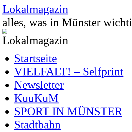
Zum
Lokalmagazin
Inhalt
springen
alles, was in Münster wichti
Startseite
VIELFALT! – Selfprint
Newsletter
KuuKuM
SPORT IN MÜNSTER
Stadtbahn