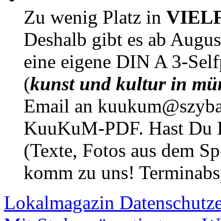
Zu wenig Platz in
VIEL
Deshalb gibt es ab Augu
eine eigene DIN A 3-Sel
(
kunst und kultur in mü
Email an kuukum@szybal
KuuKuM-PDF. Hast Du Lus
(Texte, Fotos aus dem Sp
komm zu uns! Terminabsp
Lokalmagazin
Datenschutz