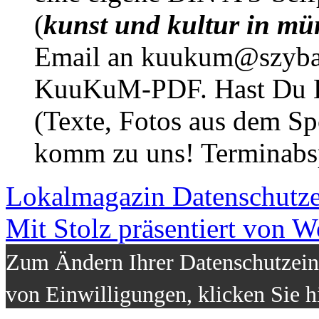
(
kunst und kultur in mü
Email an kuukum@szybal
KuuKuM-PDF. Hast Du Lus
(Texte, Fotos aus dem Sp
komm zu uns! Terminabsp
Lokalmagazin
Datenschutz
Mit Stolz präsentiert von W
Zum Ändern Ihrer Datenschutzeins
von Einwilligungen, klicken Sie h