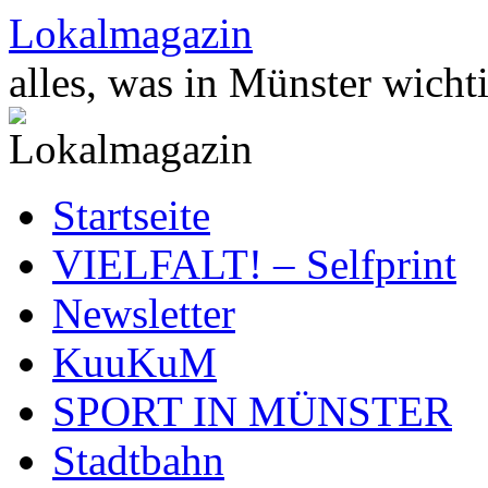
Zum
Lokalmagazin
Inhalt
springen
alles, was in Münster wichti
Startseite
VIELFALT! – Selfprint
Newsletter
KuuKuM
SPORT IN MÜNSTER
Stadtbahn