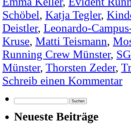
Emma Keller
,
Evident Runn
Schöbel
,
Katja Tegler
,
Kind
Deistler
,
Leonardo-Campus
Kruse
,
Matti Teismann
,
Mos
Running Crew Münster
,
SG
Münster
,
Thorsten Zeder
,
Tr
Schreib einen Kommentar
Suchen
nach:
Neueste Beiträge