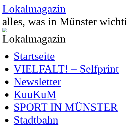
Zum
Lokalmagazin
Inhalt
springen
alles, was in Münster wichti
Startseite
VIELFALT! – Selfprint
Newsletter
KuuKuM
SPORT IN MÜNSTER
Stadtbahn