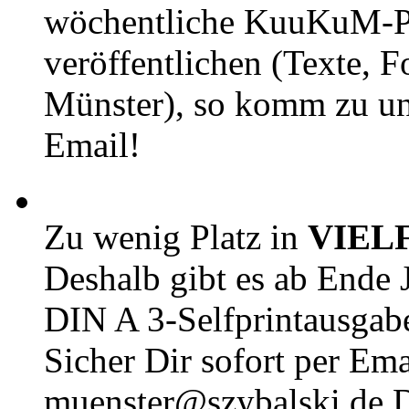
wöchentliche KuuKuM-PD
veröffentlichen (Texte, 
Münster), so komm zu un
Email!
Zu wenig Platz in
VIEL
Deshalb gibt es ab Ende J
DIN A 3-Selfprintausga
Sicher Dir sofort per Ema
muenster@szybalski.d